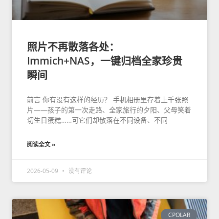
照片不再散落各处：
Immich+NAS，一键归档全家珍贵
瞬间
前言 你有没有这样的经历？ 手机相册里存着上千张照
片——孩子的第一次走路、全家旅行的夕阳、父母笑着
切生日蛋糕……可它们却散落在不同设备、不同
阅读全文 »
2026-05-09
没有评论
CPOLAR