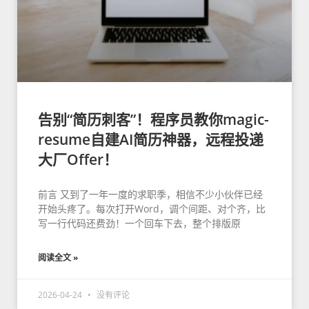
告别“简历刺客”！程序员教你magic-
resume自建AI简历神器，远程投递
大厂Offer！
前言 又到了一年一度的求职季，相信不少小伙伴已经
开始头疼了。每次打开Word，调个间距、对个齐，比
写一行代码还费劲！一个回车下去，整个排版原
阅读全文 »
2026-04-24
没有评论