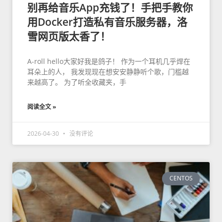
别再给音乐App充钱了！手把手教你
用Docker打造私有音乐服务器，洛
雪网页版太香了！
A-roll hello大家好我是鸽子！ 作为一个耳机几乎焊在
耳朵上的人， 我发现现在想安安静静听个歌，门槛越
来越高了。 为了听全收藏夹，手
阅读全文 »
2026-04-30
没有评论
CENTOS