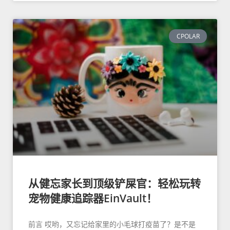
CPOLAR
从健忘家长到顶级铲屎官：轻松玩转
宠物健康追踪器EinVault！
前言 哎哟，又忘记给家里的小毛球打疫苗了？是不是