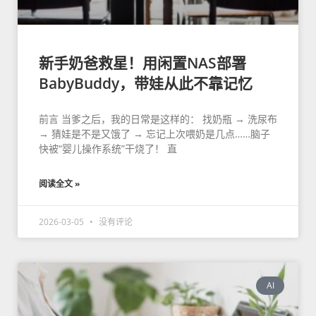
新手奶爸救星！用闲置NAS部署
BabyBuddy，带娃从此不靠记忆
前言 当爹之后，我的日常是这样的： 找奶瓶 → 洗尿布
→ 猜娃是不是又饿了 → 忘记上次喂奶是几点……脑子
快被“婴儿操作系统”干烧了！ 直
阅读全文 »
2026-03-05
没有评论
AI