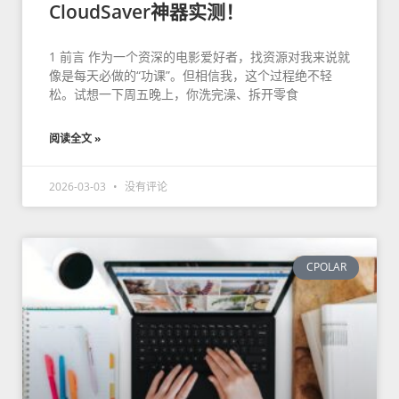
CloudSaver神器实测！
1 前言 作为一个资深的电影爱好者，找资源对我来说就
像是每天必做的“功课”。但相信我，这个过程绝不轻
松。试想一下周五晚上，你洗完澡、拆开零食
阅读全文 »
2026-03-03
没有评论
CPOLAR