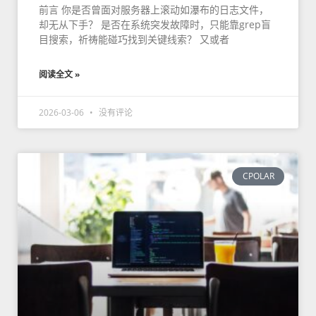
前言 你是否曾面对服务器上滚动如瀑布的日志文件，
却无从下手？ 是否在系统突发故障时，只能靠grep盲
目搜索，祈祷能碰巧找到关键线索？ 又或者
阅读全文 »
2026-03-06
没有评论
CPOLAR