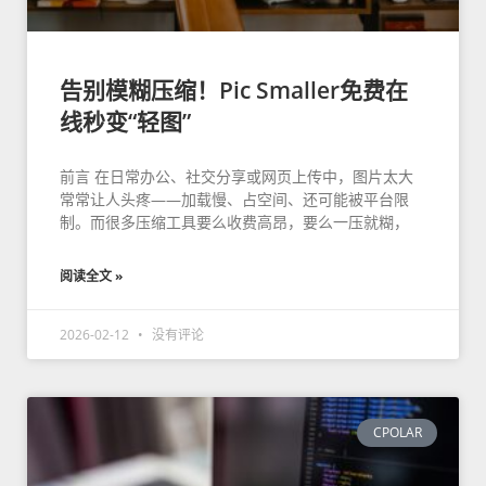
告别模糊压缩！Pic Smaller免费在
线秒变“轻图”
前言 在日常办公、社交分享或网页上传中，图片太大
常常让人头疼——加载慢、占空间、还可能被平台限
制。而很多压缩工具要么收费高昂，要么一压就糊，
阅读全文 »
2026-02-12
没有评论
CPOLAR