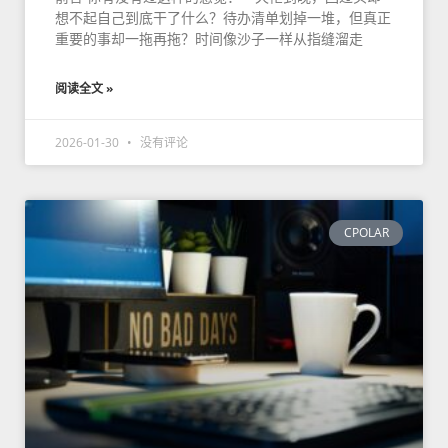
想不起自己到底干了什么？待办清单划掉一堆，但真正
重要的事却一拖再拖？时间像沙子一样从指缝溜走
阅读全文 »
2026-01-30
没有评论
CPOLAR