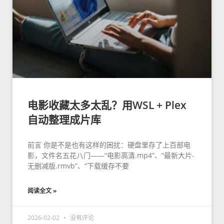
电影收藏太多太乱？用WSL + Plex
自动整理成片库
前言 你是不是也有这样的困扰：硬盘里存了上百部电
影，文件名五花八门——“电影高清.mp4”、“最新大片-
无删减版.rmvb”、“下载缓存不要
阅读全文 »
2026-02-02
没有评论