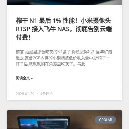
榨干 N1 最后 1% 性能！小米摄像头
RTSP 接入飞牛 NAS，彻底告别云端
付费！
前言 抽屉里那台吃灰的N1盒子,你还记得吗？当年矿潮
退去,这台2GB内存的小钢炮被低价收入囊中,折腾了一
阵子后,就默默躺在角落里吃灰了。与此
阅读全文 »
2026-01-29
4条评论
CPOLAR