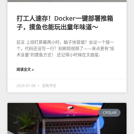
打工人速存！Docker一键部署推箱
子，摸鱼也能玩出童年味道～
前言 上班盯屏幕两小时，脑子快冒烟？会议一个接一
个，代码还没写一行？别刷短视频了——来点更有“技
术含量”的摸鱼方式！ 还记得小时候在文曲星、
阅读全文 »
2026-01-08
没有评论
CPOLAR