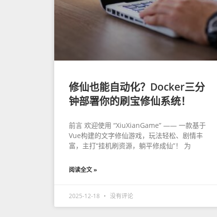
修仙也能自动化？Docker三分
钟部署你的刷宝修仙系统！
前言 欢迎使用 “XiuXianGame” —— 一款基于
Vue构建的文字修仙游戏，玩法轻松、剧情丰
富，主打“挂机刷资源，躺平修成仙”！ 为
阅读全文 »
2025-12-18
没有评论