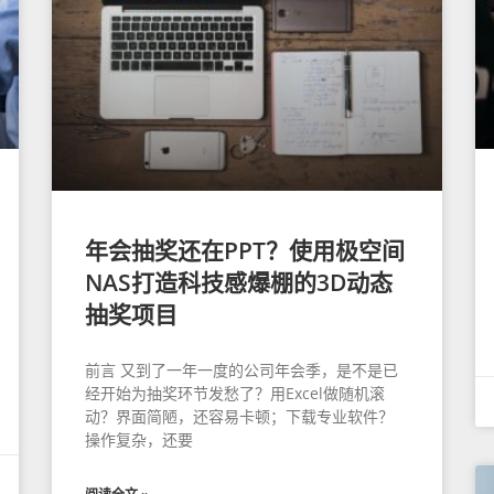
年会抽奖还在PPT？使用极空间
NAS打造科技感爆棚的3D动态
抽奖项目
前言 又到了一年一度的公司年会季，是不是已
经开始为抽奖环节发愁了？用Excel做随机滚
动？界面简陋，还容易卡顿；下载专业软件？
操作复杂，还要