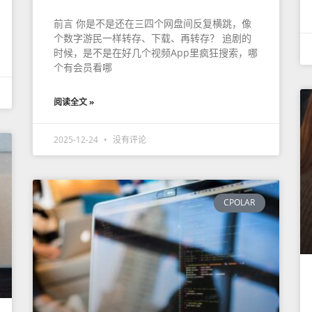
前言 你是不是还在三四个网盘间反复横跳，像
个数字游民一样转存、下载、再转存？ 追剧的
时候，是不是在好几个视频App里疯狂搜索，哪
个有会员看哪
阅读全文 »
2025-12-24
没有评论
CPOLAR