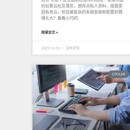
的玩客云吃灰落灰，想存点私人资料、搭建家
庭私有云，却总被复杂的系统安装和配置折腾
得头大？看着小巧的
阅读全文 »
2025-12-15
没有评论
CPOLAR