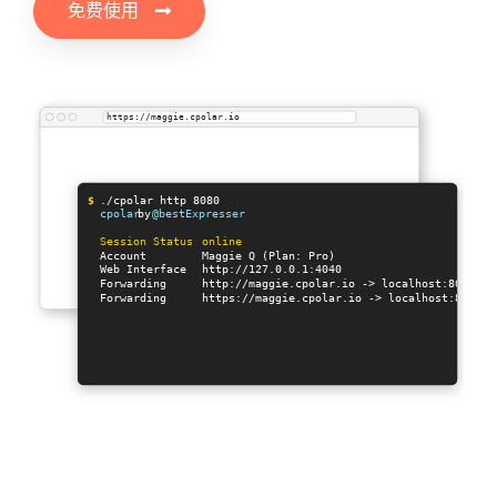
免费使用
h
t
t
p
s
:
/
/
m
a
g
g
i
e
.
c
p
o
l
a
r
.
i
o
$
n
o
d
e
a
p
p
.
j
s
Serving app.js port 8080
$
.
/
c
p
o
l
a
r
h
t
t
p
8
0
8
0
cpolar
by
@bestExpresser
Session Status
online
Account
Maggie Q (Plan: Pro)
Web Interface
http://127.0.0.1:4040
Forwarding
http://maggie.cpolar.io -> localhost:8080
Forwarding
https://maggie.cpolar.io -> localhost:8080