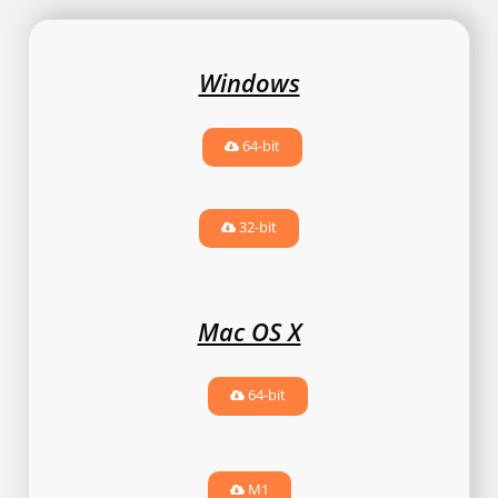
Windows
64-bit
32-bit
Mac OS X
64-bit
M1