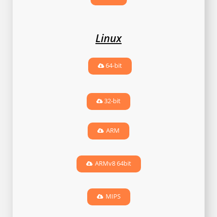
Linux
64-bit
32-bit
ARM
ARMv8 64bit
MIPS