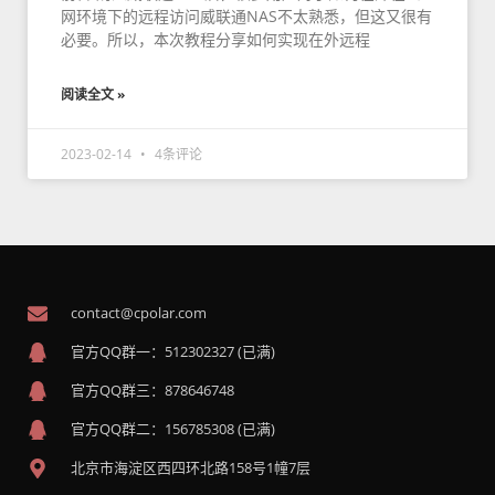
网环境下的远程访问威联通NAS不太熟悉，但这又很有
必要。所以，本次教程分享如何实现在外远程
阅读全文 »
2023-02-14
4条评论
contact@cpolar.com
官方QQ群一：512302327 (已满)
官方QQ群三：878646748
官方QQ群二：156785308 (已满)
北京市海淀区西四环北路158号1幢7层