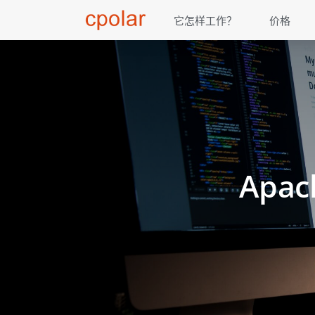
它怎样工作？
价格
Ap