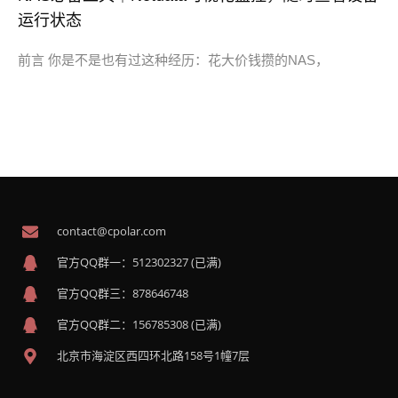
运行状态
前言 你是不是也有过这种经历：花大价钱攒的NAS，
contact@cpolar.com
官方QQ群一：512302327 (已满)
官方QQ群三：878646748
官方QQ群二：156785308 (已满)
北京市海淀区西四环北路158号1幢7层