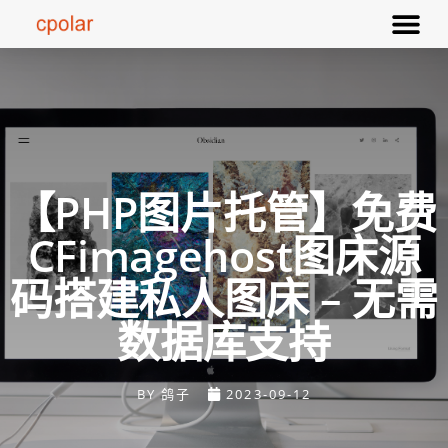
【PHP图片托管】免费
CFimagehost图床源
码搭建私人图床 – 无需
数据库支持
BY
鸽子
2023-09-12