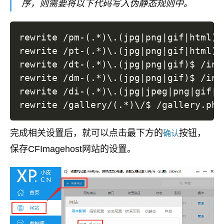
序，则需要将以下代码写入伪静态规则中。
rewrite /pm-
(
.*
)
\
.
(
jpg
|
png
|
gif
|
html
)
$
rewrite /pt-
(
.*
)
\
.
(
jpg
|
png
|
gif
|
html
)
$
rewrite /dt-
(
.*
)
\
.
(
jpg
|
png
|
gif
)
$ /ind
rewrite /dm-
(
.*
)
\
.
(
jpg
|
png
|
gif
)
$ /ind
rewrite /di-
(
.*
)
\
.
(
jpg
|
jpeg
|
png
|
gif
|
b
rewrite /gallery/
(
.*
)
\
/$ /gallery.php
完成相关设置后，就可以点击最下方的
按钮，
确认
保存CFImagehost网站的设置。