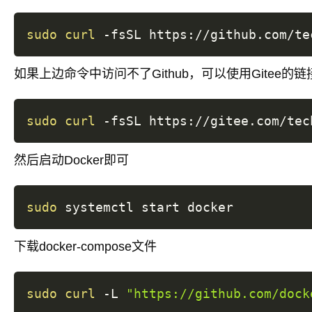
sudo
curl
 -fsSL https://github.com/te
如果上边命令中访问不了Github，可以使用Gitee的
sudo
curl
 -fsSL https://gitee.com/tec
然后启动Docker即可
sudo
下载docker-compose文件
sudo
curl
 -L 
"https://github.com/dock