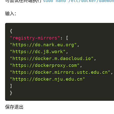
可尝试在终端执行
sudo nano /etc/docker/daemo
输入：
{
"registry-mirrors"
:
[
"https://do.nark.eu.org"
,
"https://dc.j8.work"
,
"https://docker.m.daocloud.io"
,
"https://dockerproxy.com"
,
"https://docker.mirrors.ustc.edu.cn"
,
"https://docker.nju.edu.cn"
]
}
保存退出