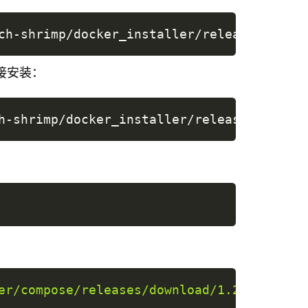
ch-shrimp/docker_installer/releases/downl
链接安装：
h-shrimp/docker_installer/releases/downlo
er/compose/releases/download/1.29.2/docke