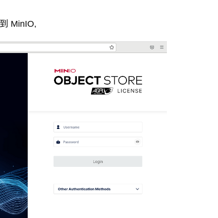
MinIO,