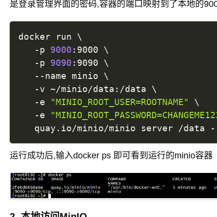
是登录管理界面的密码,容器的端口映射到了本地的9000和9
docker run 
\
   -p 
9000
:9000 
\
   -p 
9090
:9090 
\
   --name minio 
\
   -v ~/minio/data:/data 
\
   -e 
"MINIO_ROOT_USER=ROOTNAME"
\
   -e 
"MINIO_ROOT_PASSWORD=CHANGEME12
   quay.io/minio/minio server /data -
运行成功后,输入docker ps 即可看到运行的minio容器
2. 本地访问MinIO