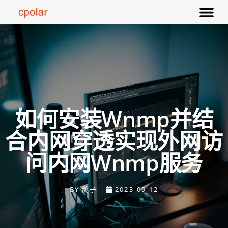
如何安装Wnmp并结
合内网穿透实现外网访
问内网Wnmp服务
BY
鸽子
2023-09-12