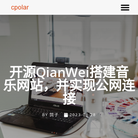
开源QianWei搭建音
乐网站，并实现公网连
接
BY
鸽子
2023-08-28