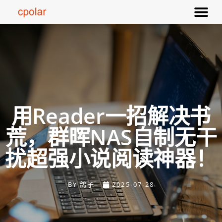
用Reader一招解决书
荒，群晖NAS自制无干
扰超强小说阅读神器！
BY
鸽子
2025-07-28