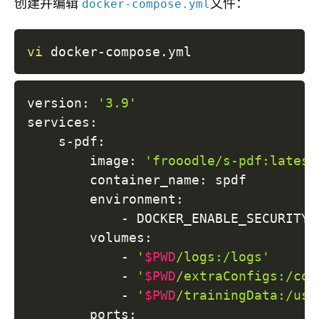
创建并编辑
文件：
docker-compose.yml
vi
version: 
'3.9'
services:

    s-pdf:

        image: 
'frooodle/s-pdf:latest
        container_name: spdf

        environment:

            - 
DOCKER_ENABLE_SECURITY
=
        volumes:

            - 
'
$PWD
/logs:/logs'
            - 
'
$PWD
/extraConfigs:/con
            - 
'
$PWD
/trainingData:/usr
        ports:
