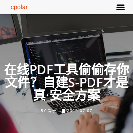
在线PDF工具偷偷存你
文件？自建S-PDF才是
真·安全方案
BY
鸽子
2026-07-07