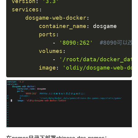
version
:
'3.3'
services
:
dosgame-web-docker
:
container_name
:
 dosgame

ports
:
-
'8090:262'
#8090可以
volumes
:
-
'/root/data/docker_data
image
:
'oldiy/dosgame-web-doc