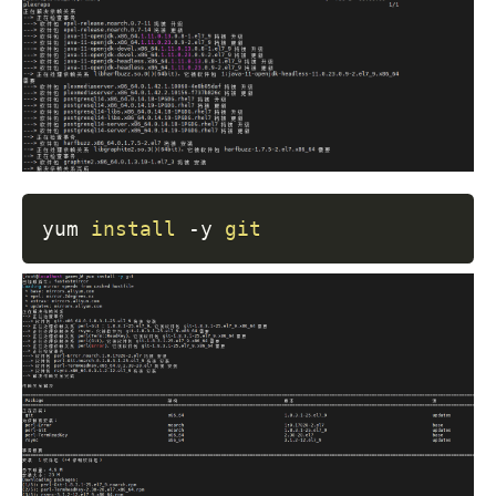
yum 
install
 -y 
git