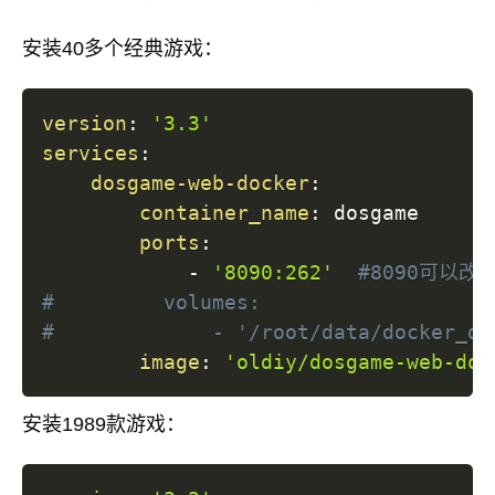
安装40多个经典游戏：
version
:
'3.3'
services
:
dosgame-web-docker
:
container_name
:
 dosgame

ports
:
-
'8090:262'
#8090可以
#         volumes:
#             - '/root/data/docker_da
image
:
'oldiy/dosgame-web-doc
安装1989款游戏：