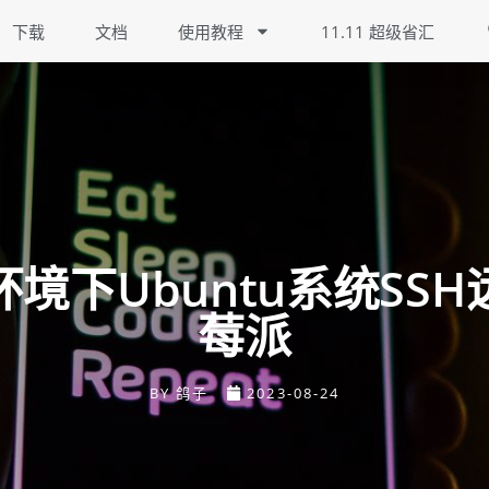
下载
文档
使用教程
11.11 超级省汇
境下Ubuntu系统SS
莓派
BY
鸽子
2023-08-24