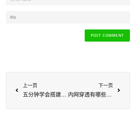
上一页
下一页
五分钟学会搭建悟空CRM内网穿透，实现公网访问企业内网，提升工作效率！
内网穿透有哪些使用场景？都可以干什么？