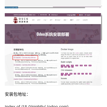
安装包地址：
Index of /15.0/nightly/ (odoo.com)