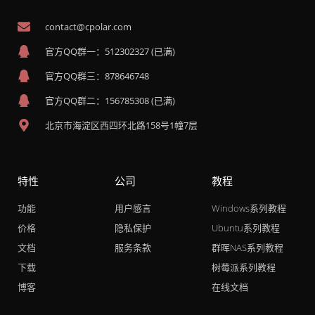
contact@cpolar.com
官方QQ群一：512302327 (已满)
官方QQ群三：878646748
官方QQ群二：156785308 (已满)
北京市海淀区西四环北路158号1幢7层
特性
公司
教程
功能
用户感言
Windows系列教程
价格
隐私保护
Ubuntu系列教程
文档
服务条款
群晖NAS系列教程
下载
树莓派系列教程
博客
在线文档