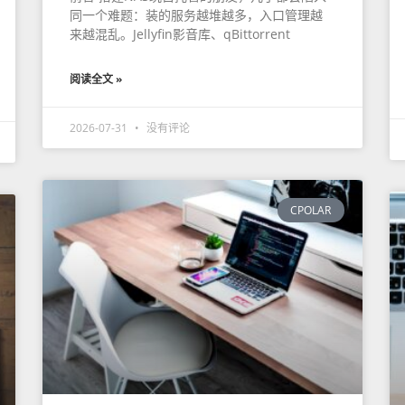
同一个难题：装的服务越堆越多，入口管理越
来越混乱。Jellyfin影音库、qBittorrent
阅读全文 »
2026-07-31
没有评论
CPOLAR