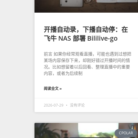
开播自动录，下播自动停：在
飞牛 NAS 部署 Bililive-go
前言 如果你经常观看直播，可能也遇到过想把
某场内容保存下来，却刚好错过开播时间的情
况。比如想留着以后回看、整理直播中的重要
内容，或者为后续制
阅读全文 »
2026-07-29
没有评论
CPOLAR