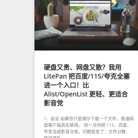
硬盘又贵、网盘又散？我用
LitePan 把百度/115/夸克全塞
进一个入口！比
Alist/OpenList 更轻、更适合
影音党
1、前言 如果你只是偶尔下载一个文件，普通网
盘客户端其实够用。 但一旦你把 115、百度、
夸克当成影音仓库，问题就变了：文件分散、
路径混乱、