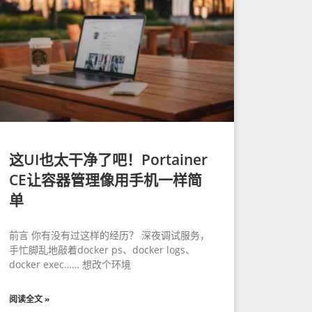
这UI也太干净了吧！Portainer
CE让容器管理像用手机一样简
单
前言 你有没有过这样的经历？ 深夜调试服务，
手忙脚乱地敲着docker ps、docker logs、
docker exec…… 想改个环境
阅读全文 »