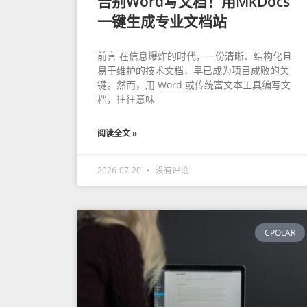
告别Word写文档！用MkDocs
一键生成专业文档站
前言 在信息爆炸的时代，一份清晰、结构化且
易于维护的技术文档，早已成为项目成败的关
键。然而，用 Word 或传统富文本工具编写文
档，往往意味
阅读全文 »
2026-07-20
没有评论
CPOLAR