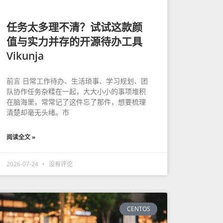
任务太多理不清？试试这款颜
值与实力并存的开源待办工具
Vikunja
前言 日常工作待办、生活琐事、学习规划、团
队协作任务杂糅在一起，大大小小的事项堆积
在脑海里，常常记了这件忘了那件，想要梳理
清楚却毫无头绪。市
阅读全文 »
2026-07-24
没有评论
CENTOS