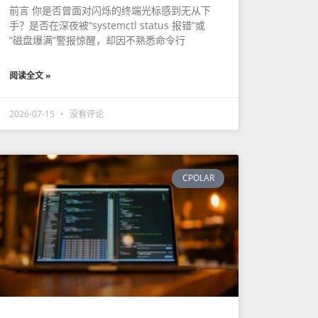
前言 你是否曾面对闪烁的终端光标感到无从下
手？是否在深夜被“systemctl status 报错”或
“磁盘爆满”警报惊醒，却因不熟悉命令行
阅读全文 »
2026-07-15
没有评论
CPOLAR