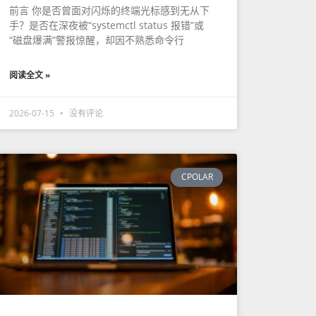
前言 你是否曾面对闪烁的终端光标感到无从下
手？是否在深夜被“systemctl status 报错”或
“磁盘爆满”警报惊醒，却因不熟悉命令行
阅读全文 »
2026-07-15
没有评论
CPOLAR