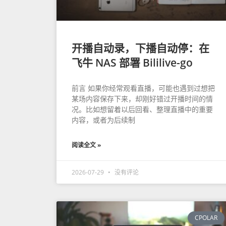
开播自动录，下播自动停：在
飞牛 NAS 部署 Bililive-go
前言 如果你经常观看直播，可能也遇到过想把
某场内容保存下来，却刚好错过开播时间的情
况。比如想留着以后回看、整理直播中的重要
内容，或者为后续制
阅读全文 »
2026-07-29
没有评论
CPOLAR