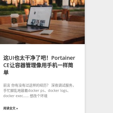
这UI也太干净了吧！Portainer
CE让容器管理像用手机一样简
单
前言 你有没有过这样的经历？ 深夜调试服务，
手忙脚乱地敲着docker ps、docker logs、
docker exec…… 想改个环境
阅读全文 »