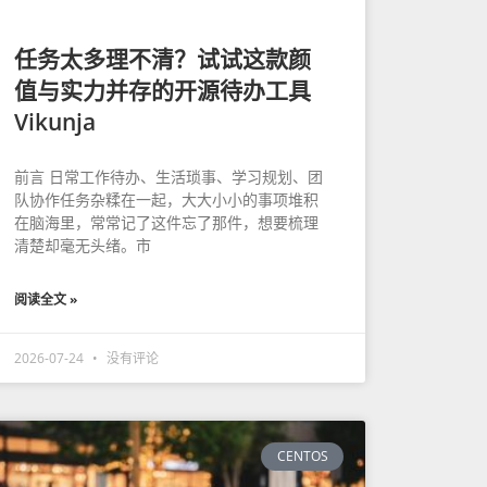
任务太多理不清？试试这款颜
值与实力并存的开源待办工具
Vikunja
前言 日常工作待办、生活琐事、学习规划、团
队协作任务杂糅在一起，大大小小的事项堆积
在脑海里，常常记了这件忘了那件，想要梳理
清楚却毫无头绪。市
阅读全文 »
2026-07-24
没有评论
CENTOS