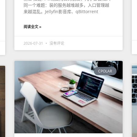
同一个难题：装的服务越堆越多，入口管理越
来越混乱。Jellyfin影音库、qBittorrent
阅读全文 »
2026-07-31
没有评论
CPOLAR