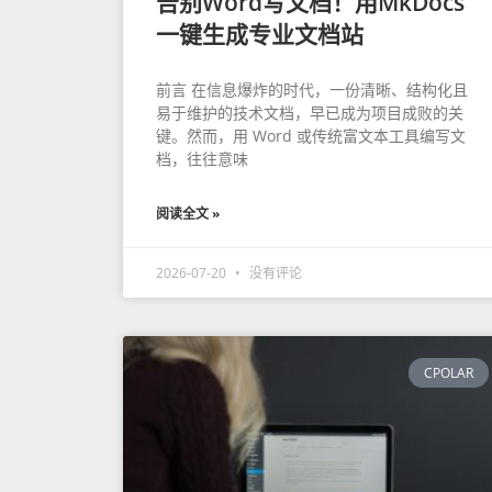
告别Word写文档！用MkDocs
一键生成专业文档站
前言 在信息爆炸的时代，一份清晰、结构化且
易于维护的技术文档，早已成为项目成败的关
键。然而，用 Word 或传统富文本工具编写文
档，往往意味
阅读全文 »
2026-07-20
没有评论
CPOLAR