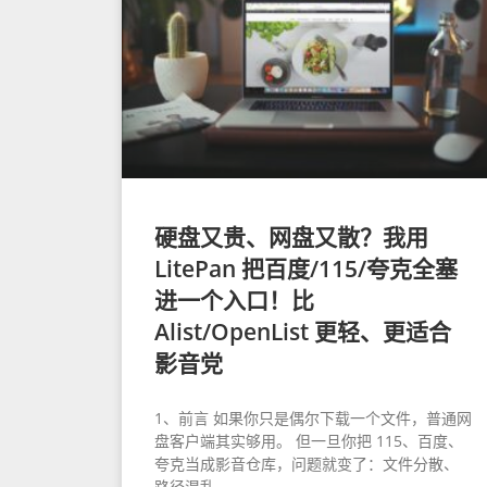
硬盘又贵、网盘又散？我用
LitePan 把百度/115/夸克全塞
进一个入口！比
Alist/OpenList 更轻、更适合
影音党
1、前言 如果你只是偶尔下载一个文件，普通网
盘客户端其实够用。 但一旦你把 115、百度、
夸克当成影音仓库，问题就变了：文件分散、
路径混乱、