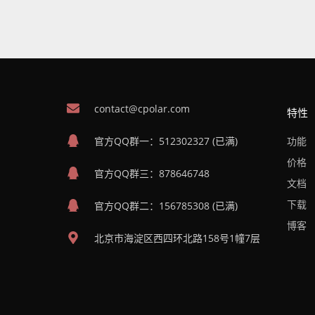
contact@cpolar.com
特性
官方QQ群一：512302327 (已满)
功能
价格
官方QQ群三：878646748
文档
下载
官方QQ群二：156785308 (已满)
博客
北京市海淀区西四环北路158号1幢7层