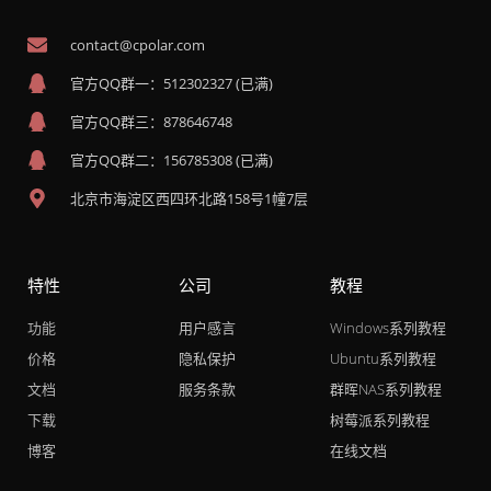
contact@cpolar.com
官方QQ群一：512302327 (已满)
官方QQ群三：878646748
官方QQ群二：156785308 (已满)
北京市海淀区西四环北路158号1幢7层
特性
公司
教程
功能
用户感言
Windows系列教程
价格
隐私保护
Ubuntu系列教程
文档
服务条款
群晖NAS系列教程
下载
树莓派系列教程
博客
在线文档