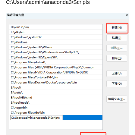
C:\Users\admin\anaconda3\Scripts