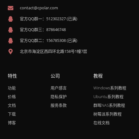
contact@cpolar.com
官方QQ群一：512302327 (已满)
官方QQ群三：878646748
官方QQ群二：156785308 (已满)
北京市海淀区西四环北路158号1幢7层
特性
公司
教程
功能
用户感言
Windows系列教程
价格
隐私保护
Ubuntu系列教程
文档
服务条款
群晖NAS系列教程
下载
树莓派系列教程
博客
在线文档