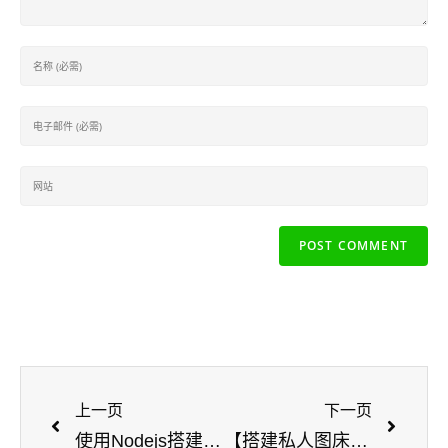
上一页
下一页
使用Nodejs搭建简单的HTTP服务器 – 内网穿透公网远程访问
【搭建私人图床】使用LightPicture开源搭建图片管理系统并远程访问