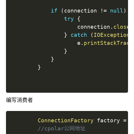
if
(
connection 
!=
null
)
{
try
{
                    connection
.
close
(
}
catch
(
IOException
 
                    e
.
printStackTrace
}
}
}
编写消费者
ConnectionFactory
 factory 
=
n
//cpolar公网地址