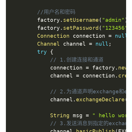
//用户名和密码
        factory
.
setUsername
(
"admin"
)
;
        factory
.
setPassword
(
"123456"
)
Connection
 connection 
=
null
;
Channel
 channel 
=
null
;
try
{
// 1.创建连接和通道
            connection 
=
 factory
.
newC
            channel 
=
 connection
.
crea
// 2.为通道声明exchange和ex
            channel
.
exchangeDeclare
(
E
String
 msg 
=
" hello worl
// 3.发送消息到指定的excha
            channel
.
basicPublish
(
EXCH