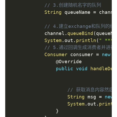
// 3.创建随机名字的队列
String
 queueName 
=
 channe
// 4.建立exchange和队列的
            channel
.
queueBind
(
queueNa
System
.
out
.
println
(
" ****
// 5.通过回调生成消费者并进行
Consumer
 consumer 
=
new
D
@Override
public
void
handleDel
                                     
// 获取消息内容然后
String
 msg 
=
new
System
.
out
.
printl
}