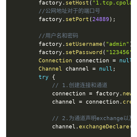
        factory
.
setHost
(
"1.tcp.cpolar
//公网地址对于的端口号
        factory
.
setPort
(
24889
)
;
//用户名和密码
        factory
.
setUsername
(
"admin"
)
;
        factory
.
setPassword
(
"123456"
)
Connection
 connection 
=
null
;
Channel
 channel 
=
null
;
try
{
// 1.创建连接和通道
            connection 
=
 factory
.
newC
            channel 
=
 connection
.
crea
// 2.为通道声明exchange以及e
            channel
.
exchangeDeclare
(
"