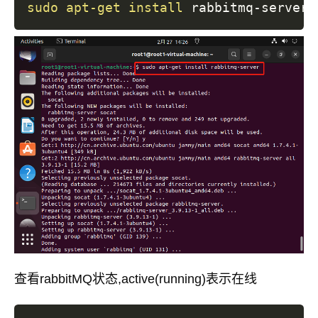
sudo
apt-get
install
查看rabbitMQ状态,active(running)表示在线