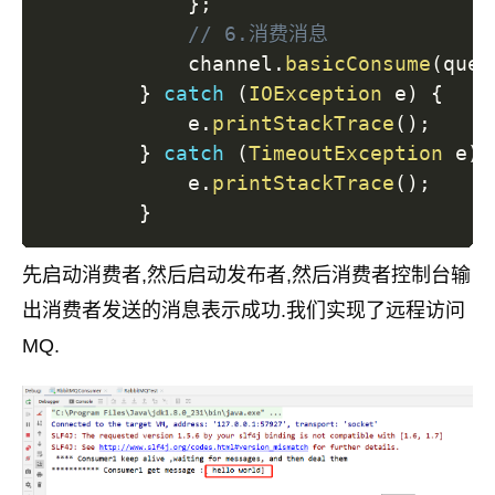
}
;
// 6.消费消息
            channel
.
basicConsume
(
queu
}
catch
(
IOException
 e
)
{
            e
.
printStackTrace
(
)
;
}
catch
(
TimeoutException
 e
)
            e
.
printStackTrace
(
)
;
}
先启动消费者,然后启动发布者,然后消费者控制台输
出消费者发送的消息表示成功.我们实现了远程访问
MQ.