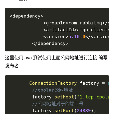
<
dependency
>
<
groupId
>
com.rabbitmq
<
/gr
<
artifactId
>
amqp-client
<
/
<
version
>
5.10
.
0
<
/version
>
<
/dependency
>
这里使用java 测试使用上面公网地址进行连接,编写
发布者
ConnectionFactory
 factory 
=
ne
//cpolar公网地址
        factory
.
setHost
(
"1.tcp.cpolar
//公网地址对于的端口号
        factory
.
setPort
(
24889
)
;