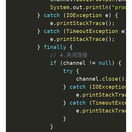
System
.
out
.
println
(
"produ
}
catch
(
IOException
 e
)
{
            e
.
printStackTrace
(
)
;
}
catch
(
TimeoutException
 e
)
            e
.
printStackTrace
(
)
;
}
finally
{
// 4.关闭连接
if
(
channel 
!=
null
)
{
try
{
                    channel
.
close
(
)
;
}
catch
(
IOException
 
                    e
.
printStackTrace
}
catch
(
TimeoutExcep
                    e
.
printStackTrace
}
}