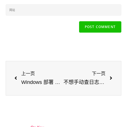
上一页
下一页
Windows 部署 Hermes Agent 接入微信：微信发一句话，AI 在电脑上帮你干活
不想手动查日志？用Python自动分析Nginx错误日志，异常请求立刻通知你