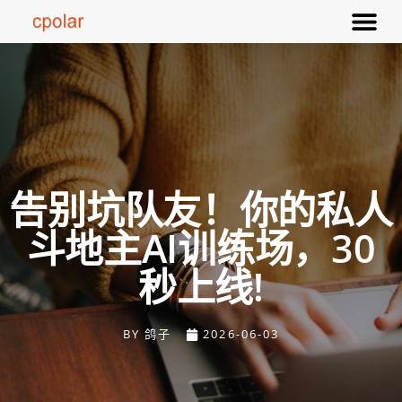
告别坑队友！你的私人
斗地主AI训练场，30
秒上线!
BY
鸽子
2026-06-03