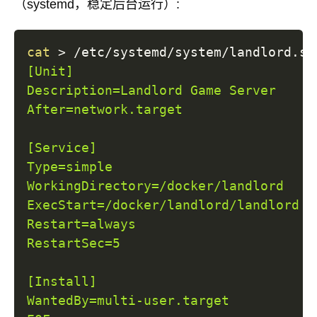
（systemd，稳定后台运行）:
cat
>
 /etc/systemd/system/landlord.se
[Unit]

Description=Landlord Game Server

After=network.target

[Service]

Type=simple

WorkingDirectory=/docker/landlord

ExecStart=/docker/landlord/landlord

Restart=always

RestartSec=5

[Install]

WantedBy=multi-user.target
