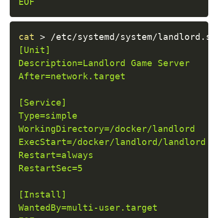
EOF
cat
>
 /etc/systemd/system/landlord.se
[Unit]

Description=Landlord Game Server

After=network.target

[Service]

Type=simple

WorkingDirectory=/docker/landlord

ExecStart=/docker/landlord/landlord

Restart=always

RestartSec=5

[Install]

WantedBy=multi-user.target
