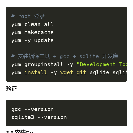
# root 登录
yum clean all

yum makecache

yum -y update

# 安装编译工具 + gcc + sqlite 开发库
yum groupinstall -y 
"Development Tool
yum 
install
 -y 
wget
git
验证
gcc --version

2.3 安装Go