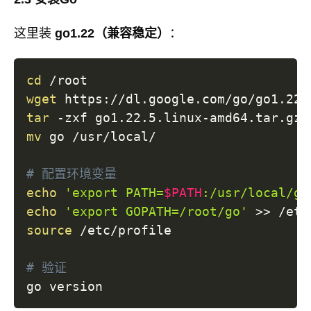
这里装
go1.22（兼容稳定）
：
cd
wget
tar
mv
 go /usr/local/

# 配置环境变量
echo
'export PATH=
$PATH
:/usr/local/go
echo
'export GOPATH=/root/go'
>>
source
 /etc/profile

# 验证