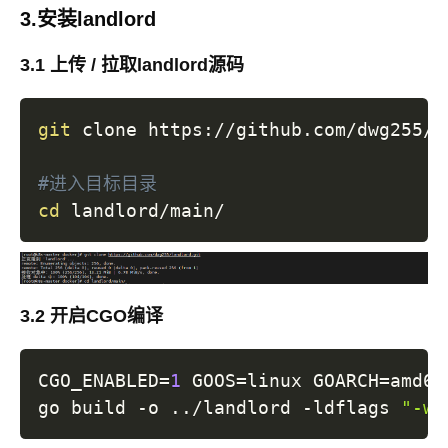
3.安装landlord
3.1 上传 / 拉取landlord源码
git
 clone https://github.com/dwg255/la
#进入目标目录
cd
3.2 开启CGO编译
CGO_ENABLED
=
1
GOOS
=
linux 
GOARCH
=
amd64
go build -o 
..
/landlord -ldflags 
"-w 