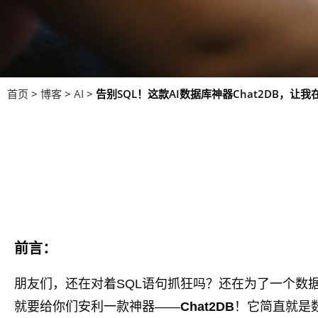
首页
>
博客
>
AI
>
告别SQL！这款AI数据库神器Chat2DB，让
前言：
朋友们，还在对着SQL语句抓狂吗？还在为了一个数
就要给你们安利一款神器——
Chat2DB
！它简直就是数