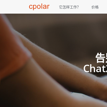
它怎样工作？
价格
告
Ch