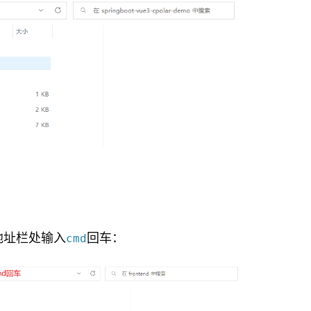
地址栏处输入
回车：
cmd