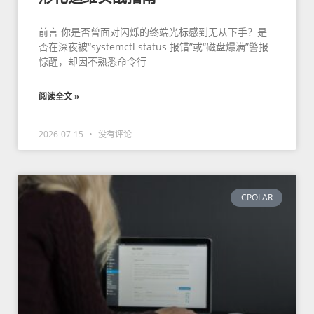
前言 你是否曾面对闪烁的终端光标感到无从下手？是
否在深夜被“systemctl status 报错”或“磁盘爆满”警报
惊醒，却因不熟悉命令行
阅读全文 »
2026-07-15
没有评论
CPOLAR