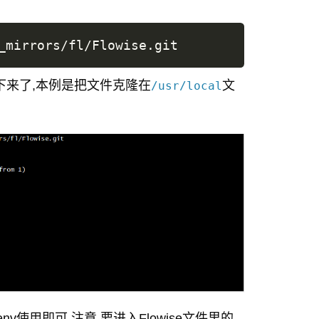
下来了,本例是把文件克隆在
文
/usr/local
env使用即可,注意,要进入Flowise文件里的