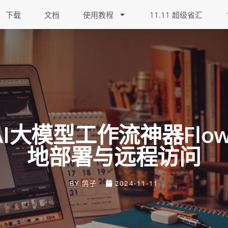
下载
文档
使用教程
11.11 超级省汇
I大模型工作流神器Flow
地部署与远程访问
BY
鸽子
2024-11-11