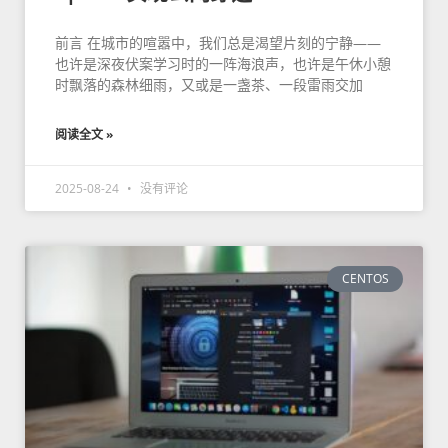
前言 在城市的喧嚣中，我们总是渴望片刻的宁静——
也许是深夜伏案学习时的一阵海浪声，也许是午休小憩
时飘落的森林细雨，又或是一盏茶、一段雷雨交加
阅读全文 »
2025-08-24
没有评论
CENTOS