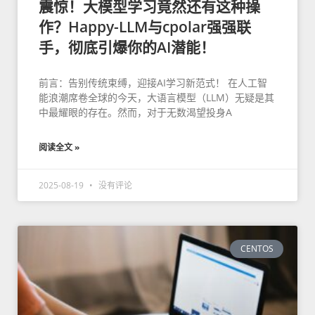
震惊！大模型学习竟然还有这种操
作？Happy-LLM与cpolar强强联
手，彻底引爆你的AI潜能！
前言：告别传统束缚，迎接AI学习新范式！ 在人工智
能浪潮席卷全球的今天，大语言模型（LLM）无疑是其
中最耀眼的存在。然而，对于无数渴望投身A
阅读全文 »
2025-08-19
没有评论
CENTOS