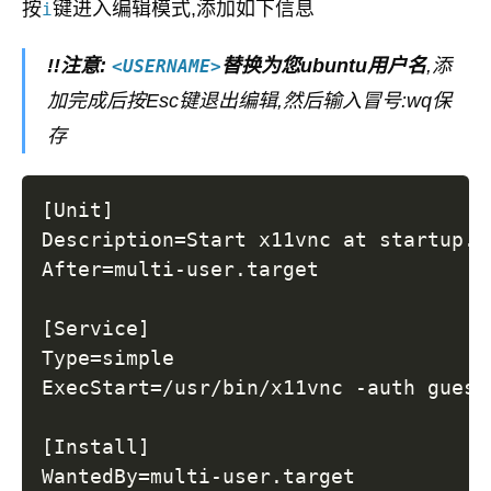
按
键进入编辑模式,添加如下信息
i
!!注意:
替换为您ubuntu用户名
,添
<USERNAME>
加完成后按Esc键退出编辑,然后输入冒号:wq保
存
[
Unit
]
Description
=
After
=
multi-user.target

[
Service
]
Type
=
ExecStart
=
/usr/bin/x11vnc -auth guess
[
Install
]
WantedBy
=