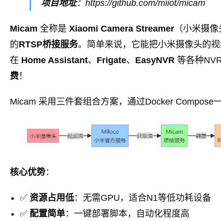
项目地址
：https://github.com/miiot/micam
Micam
全称是
Xiaomi Camera Streamer
（小米摄像
的
RTSP桥接服务
。简单来说，它能把小米摄像头的视
在
Home Assistant
、
Frigate
、
EasyNVR
等各种NV
费
！
Micam 采用三件套组合方案，通过Docker Compos
核心优势
：
✅
资源占用低
：无需GPU，适合N1等低功耗设备
✅
配置简单
：一键部署脚本，自动化程度高