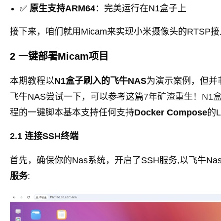
✅
原生支持ARM64
：完美运行在N1盒子上
接下来，咱们就用Micam来实现小米摄像头的RTSP
2 一键部署Micam项目
本期教程以
N1盒子刷入的飞牛NAS
为演示案例，但并
飞牛NAS尝试一下，可以参考这篇
7年矿渣重生！N1
程的一键脚本基本支持任何支持
Docker Compose
的L
2.1 连接SSH终端
首先，确保你的Nas系统，开启了SSH服务,以飞牛N
服务
: