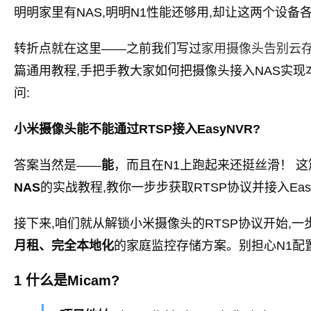
明明家里有NAS,明明N1性能还够用,却让这两个设备
转折点就在这里——之前我们写过
家用摄像头告别云存储费
篇通用教程,手把手教大家如何把摄像头接入NAS实现
问:
小米摄像头能不能通过RTSP接入EasyNVR?
答案当然是——
能
，而且在N1上跑起来还挺丝滑！ 这
NAS
的实战教程,教你一步步获取RTSP协议并接入Eas
接下来,咱们就从解锁小米摄像头的RTSP协议开始,一
月租、完全本地化
的家庭监控存储方案。别担心N1配置
1 什么是Micam?