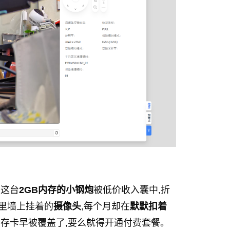
,这台
2GB内存的小钢炮
被低价收入囊中,折
家里墙上挂着的
摄像头
,每个月却在
默默扣着
内存卡早被覆盖了,要么就得开通付费套餐。