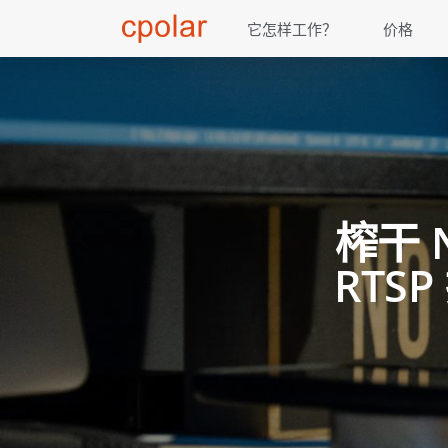
它怎样工作？
价格
榨干 
RTS