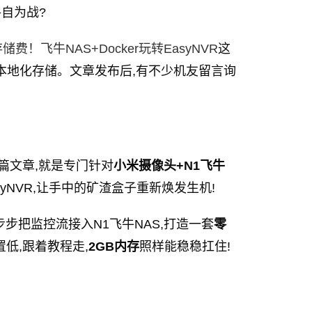
各自为战?
！飞牛NAS+Docker玩转EasyNVR
这
本地化存储。文章发布后,有不少机友留言询
篇文章,就是专门针对
小米摄像头+N1飞牛
yNVR,让手中的矿渣盒子重新焕发生机!
步步把监控流接入N1飞牛NAS,打造一套
零
低,跟着教程走,
2GB内存
照样能稳稳扛住!