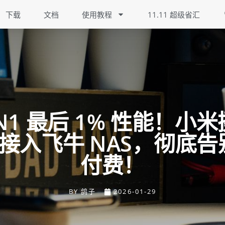
下载
文档
使用教程
11.11 超级省汇
N1 最后 1% 性能！小
P 接入飞牛 NAS，彻底
付费！
BY
鸽子
2026-01-29