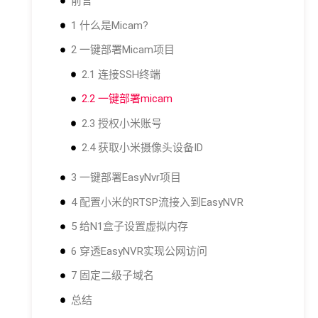
前言
1 什么是Micam?
2 一键部署Micam项目
2.1 连接SSH终端
2.2 一键部署micam
2.3 授权小米账号
2.4 获取小米摄像头设备ID
3 一键部署EasyNvr项目
4 配置小米的RTSP流接入到EasyNVR
5 给N1盒子设置虚拟内存
6 穿透EasyNVR实现公网访问
7 固定二级子域名
总结