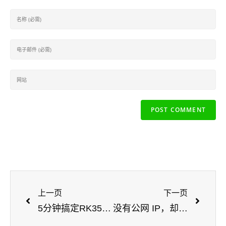
上一页
下一页
5分钟搞定RK3566刷iStoreOS！详细图文教程带你轻松上手
没有公网 IP，却能在外网访问绿联 NAS 中部署的宝塔面板？我是这样做的