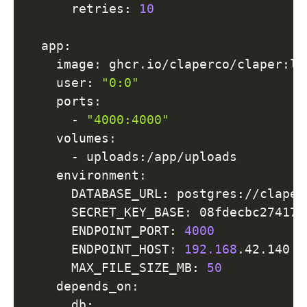
      retries: 
10
  app:

    image: ghcr.io/claperco/claper:lat
    user: 
"0:0"
    ports:

      - 
"4000:4000"
    volumes:

      - uploads:/app/uploads

    environment:

      DATABASE_URL: postgres://claper
      SECRET_KEY_BASE: 08fdecbc274177
      ENDPOINT_PORT: 
4000
      ENDPOINT_HOST: 
192.168
.42.140

      MAX_FILE_SIZE_MB: 
50
    depends_on:

      db:
