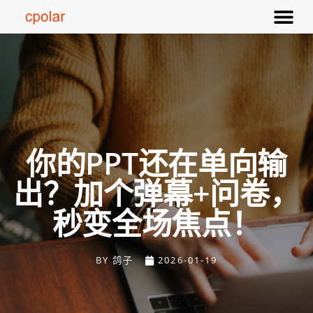
你的PPT还在单向输
出？加个弹幕+问卷，
秒变全场焦点！
BY
鸽子
2026-01-19