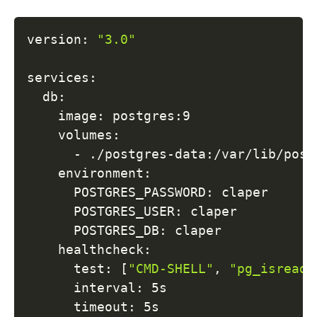
version: 
"3.0"
services:

  db:

    image: postgres:9

    volumes:

      - ./postgres-data:/var/lib/postg
    environment:

      POSTGRES_PASSWORD: claper

      POSTGRES_USER: claper

      POSTGRES_DB: claper

    healthcheck:

      test: 
[
"CMD-SHELL"
, 
"pg_isready
      interval: 5s

      timeout: 5s
